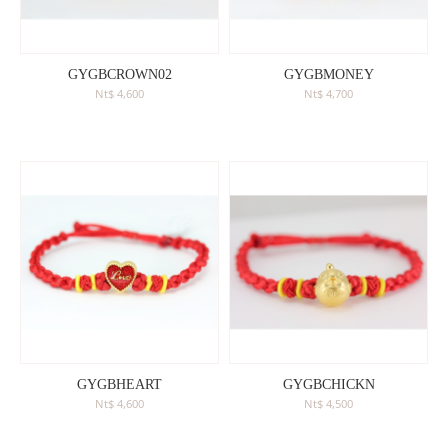
GYGBCROWN02
GYGBMONEY
Nt$ 4,600
Nt$ 4,700
GYGBHEART
GYGBCHICKN
Nt$ 4,600
Nt$ 4,500