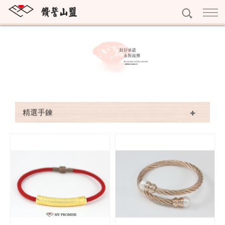
訂婚鑽戒
獨一無二
結婚對戒
雕龍畫棟
My Promise系列
永恆鑽戒
紅花綠葉
Gerstner系列
Eternity
個性珠寶
精選手鍊
眾星拱月
Nina Ricci系列
寶石珠寶
精選珠寶
Rauschmayer系列
十字架項鍊
精選耳環
黃金系列
字母吊墜
精選手鍊
黃金條塊
專屬訂做
寶石擺件
完美吊墜
黃金耳環
預約看鑽
琥珀珠寶
精選項鍊
黃金墜子