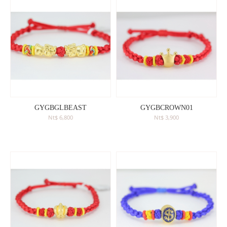
GYGBGLBEAST
GYGBCROWN01
Nt$ 6,800
Nt$ 3,900