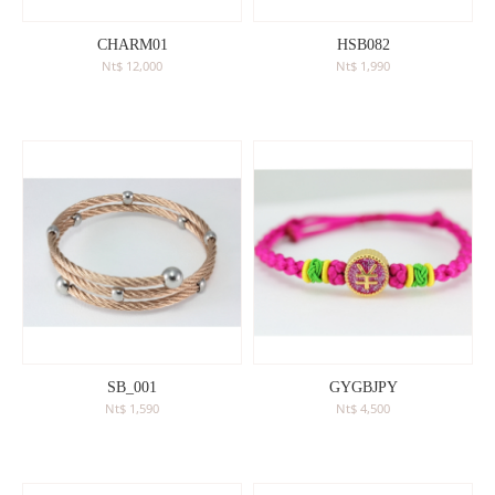
珍珠珠寶
專業認證裸石
黃金手鍊
CHARM01
HSB082
購物清單
0
訂單查詢
Nt$ 12,000
Nt$ 1,990
黃金項鍊
登入
黃金手環
SB_001
GYGBJPY
Nt$ 1,590
Nt$ 4,500