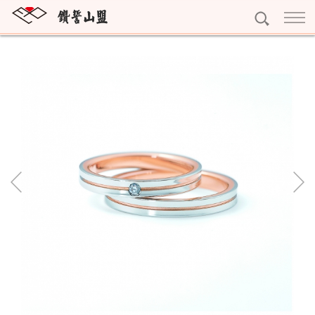
訂婚鑽戒
獨一無二
結婚對戒
雕龍畫棟
My Promise系列
永恆鑽戒
紅花綠葉
Gerstner系列
Eternity
個性珠寶
眾星拱月
Nina Ricci系列
寶石珠寶
精選珠寶
Rauschmayer系列
十字架項鍊
精選耳環
黃金系列
字母吊墜
精選手鍊
黃金條塊
專屬訂做
寶石擺件
完美吊墜
黃金耳環
預約看鑽
琥珀珠寶
精選項鍊
黃金墜子