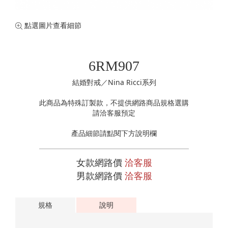
珍珠珠寶
專業認證裸石
黃金手鍊
購物清單
0
訂單查詢
點選圖片查看細節
黃金項鍊
登入
黃金手環
6RM907
結婚對戒／Nina Ricci系列
此商品為特殊訂製款，不提供網路商品規格選購
請洽客服預定
產品細節請點閱下方說明欄
女款網路價
洽客服
男款網路價
洽客服
規格
說明