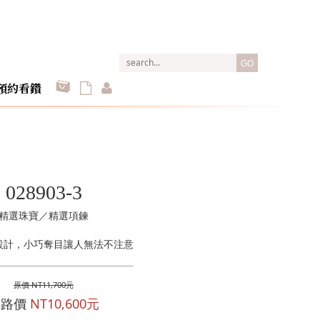
GO
預約看鑽
028903-3
精選珠寶／精選項鍊
設計，小巧奪目讓人無法不注意
原價 NT11,700元
網路價
NT10,600元