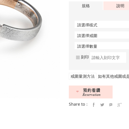
規格
說明
刻印
戒圍量測方法
如有其他戒圍或
Share to：