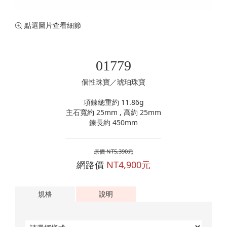
珍珠珠寶
專業認證裸石
黃金手鍊
購物清單
0
訂單查詢
點選圖片查看細節
黃金項鍊
登入
黃金手環
01779
個性珠寶／琥珀珠寶
項鍊總重約 11.86g
主石寬約 25mm , 高約 25mm
鍊長約 450mm
原價 NT5,390元
網路價
NT4,900元
規格
說明