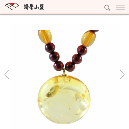
訂婚鑽戒
獨一無二
結婚對戒
雕龍畫棟
My Promise系列
永恆鑽戒
紅花綠葉
Gerstner系列
Eternity
個性珠寶
眾星拱月
Nina Ricci系列
寶石珠寶
精選珠寶
Rauschmayer系列
十字架項鍊
精選耳環
黃金系列
字母吊墜
精選手鍊
黃金條塊
專屬訂做
寶石擺件
完美吊墜
黃金耳環
預約看鑽
琥珀珠寶
精選項鍊
黃金墜子