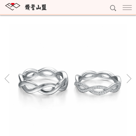
訂婚鑽戒
獨一無二
結婚對戒
雕龍畫棟
My Promise系列
永恆鑽戒
紅花綠葉
Gerstner系列
Eternity
個性珠寶
眾星拱月
Nina Ricci系列
寶石珠寶
精選珠寶
Rauschmayer系列
十字架項鍊
精選耳環
黃金系列
字母吊墜
精選手鍊
黃金條塊
專屬訂做
寶石擺件
完美吊墜
黃金耳環
預約看鑽
琥珀珠寶
精選項鍊
黃金墜子