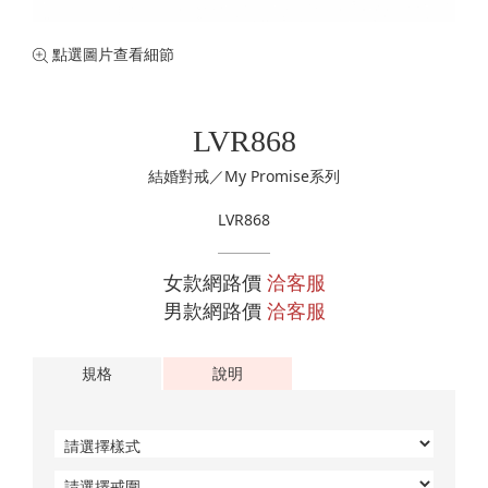
珍珠珠寶
專業認證裸石
黃金手鍊
購物清單
0
訂單查詢
點選圖片查看細節
黃金項鍊
登入
黃金手環
LVR868
結婚對戒／My Promise系列
LVR868
女款網路價
洽客服
男款網路價
洽客服
規格
說明