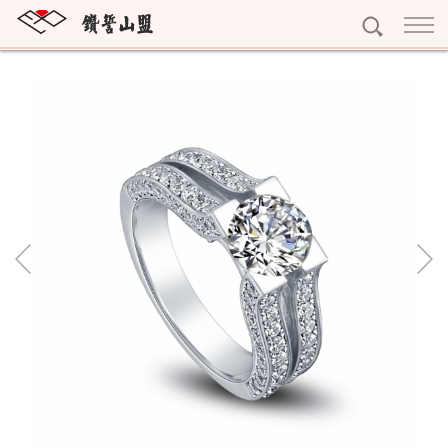
訂婚鑽戒
獨一無二
結婚對戒
雕龍畫棟
My Promise系列
永恆鑽戒
紅花綠葉
Gerstner系列
Eternity
個性珠寶
眾星拱月
Nina Ricci系列
寶石珠寶
精選珠寶
Rauschmayer系列
十字架項鍊
精選耳環
黃金系列
字母吊墜
精選手鍊
黃金條塊
專屬訂做
寶石擺件
完美吊墜
黃金耳環
預約看鑽
琥珀珠寶
精選項鍊
黃金墜子