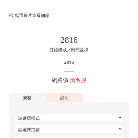
珍珠珠寶
專業認證裸石
黃金手鍊
購物清單
0
訂單查詢
點選圖片查看細節
黃金項鍊
登入
黃金手環
2816
訂婚鑽戒／雕龍畫棟
2816
網路價
洽客服
規格
說明