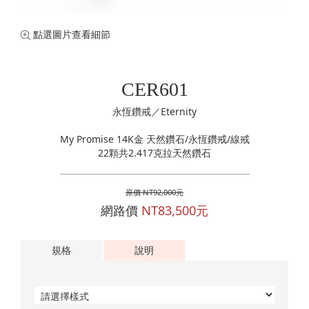
珍珠珠寶
專業認證裸石
黃金手鍊
購物清單
0
訂單查詢
點選圖片查看細節
黃金項鍊
登入
黃金手環
CER601
永恆鑽戒／Eternity
My Promise 14K金 天然鑽石/永恆鑽戒/線戒
22顆共2.417克拉天然鑽石
原價 NT92,000元
網路價
NT83,500元
規格
說明