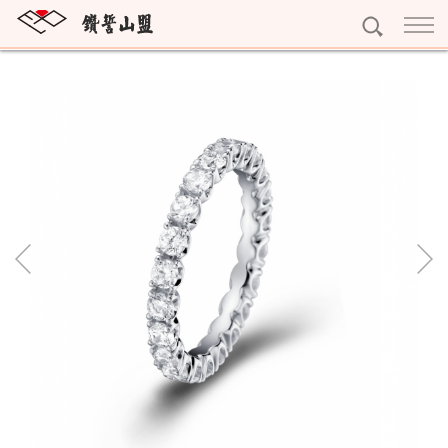
訂婚鑽戒
獨一無二
結婚對戒
雕龍畫棟
My Promise系列
永恆鑽戒
紅花綠葉
Gerstner系列
Eternity
個性珠寶
眾星拱月
Nina Ricci系列
寶石珠寶
精選珠寶
Rauschmayer系列
十字架項鍊
精選耳環
黃金系列
字母吊墜
精選手鍊
黃金條塊
專屬訂做
寶石擺件
完美吊墜
黃金耳環
預約看鑽
琥珀珠寶
精選項鍊
黃金墜子