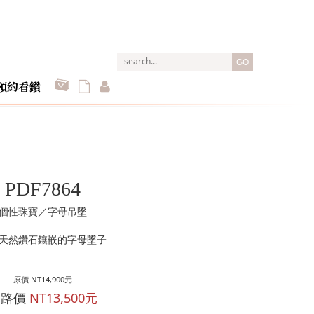
GO
預約看鑽
PDF7864
個性珠寶／字母吊墜
天然鑽石鑲嵌的字母墜子
原價 NT14,900元
網路價
NT13,500元