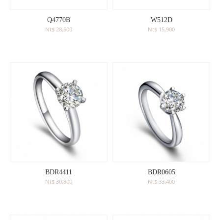
珍珠珠寶
專業認證裸石
黃金手鍊
Q4770B
W512D
購物清單
0
訂單查詢
Nt$ 28,500
Nt$ 15,900
黃金項鍊
登入
黃金手環
BDR4411
BDR0605
Nt$ 30,800
Nt$ 33,400