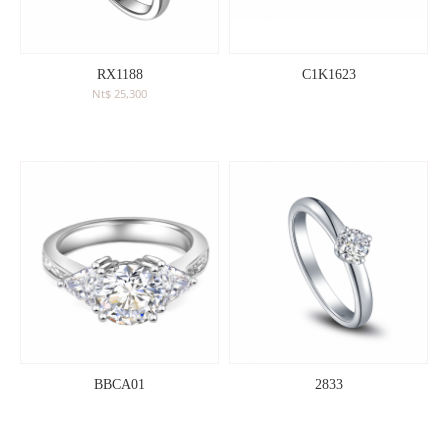
RX1188
C1K1623
Nt$ 25,300
BBCA01
2833