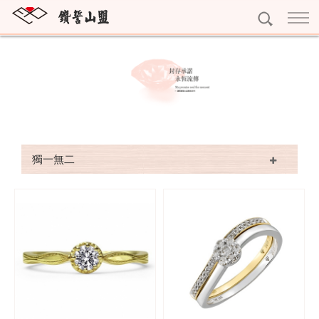
訂婚鑽戒
獨一無二
結婚對戒
雕龍畫棟
My Promise系列
永恆鑽戒
紅花綠葉
Gerstner系列
Eternity
個性珠寶
獨一無二
眾星拱月
Nina Ricci系列
寶石珠寶
精選珠寶
Rauschmayer系列
十字架項鍊
精選耳環
黃金系列
字母吊墜
精選手鍊
黃金條塊
專屬訂做
寶石擺件
完美吊墜
黃金耳環
預約看鑽
琥珀珠寶
精選項鍊
黃金墜子