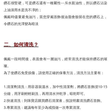
珍珠珠寶
鑽石很堅硬，可是鑽石還有一種屬性---斥水親油性，所以鑽石沾染
專業認證裸石
黃金手鍊
上油漬用水是洗不凈的；
購物清單
0
訂單查詢
佩戴時儘量避免油污，當您穿戴首飾後油脂會餘留在您的鑽石上，
黃金項鍊
令鑽石的光澤變為暗淡
登入
黃金手環
二、如何清洗？
佩戴一段時間後，表面會有一層油污，經常清洗才能保持鑽石的璀
璨。
為了使鑽石免受損傷，請使用正確的保養方法，清洗方法主要有：
1.清潔劑清洗：用容器裝溫水，加中性清潔劑，將鑽石首飾浸10-15
分鐘，用牙刷輕輕刷洗，再用清水沖乾淨，晾乾即可。
2.快速清洗：到珠寶店購買鑽石清潔液，按說明書清洗鑽石首飾。
3.專業清洗：建議每年至少為戒指做一次專業清潔。