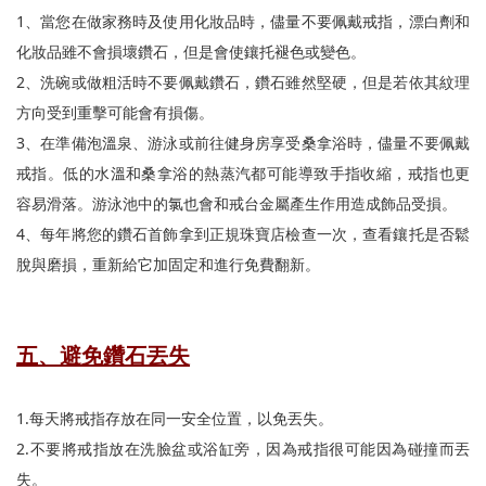
1、當您在做家務時及使用化妝品時，儘量不要佩戴戒指，漂白劑和
化妝品雖不會損壞鑽石，但是會使鑲托褪色或變色。
2、洗碗或做粗活時不要佩戴鑽石，鑽石雖然堅硬，但是若依其紋理
方向受到重擊可能會有損傷。
3、在準備泡溫泉、游泳或前往健身房享受桑拿浴時，儘量不要佩戴
戒指。低的水溫和桑拿浴的熱蒸汽都可能導致手指收縮，戒指也更
容易滑落。游泳池中的氯也會和戒台金屬產生作用造成飾品受損。
4、每年將您的鑽石首飾拿到正規珠寶店檢查一次，查看鑲托是否鬆
脫與磨損，重新給它加固定和進行免費翻新。
五、避免鑽石丟失
1.每天將戒指存放在同一安全位置，以免丟失。
2.不要將戒指放在洗臉盆或浴缸旁，因為戒指很可能因為碰撞而丟
失。