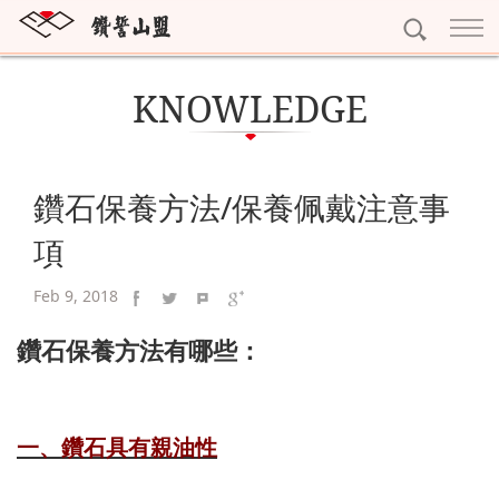
訂婚鑽戒
KNOWLEDGE
獨一無二
結婚對戒
雕龍畫棟
My Promise系列
永恆鑽戒
鑽石保養方法/保養佩戴注意事
紅花綠葉
Gerstner系列
Eternity
個性珠寶
項
眾星拱月
Nina Ricci系列
寶石珠寶
精選珠寶
Feb 9, 2018
Rauschmayer系列
十字架項鍊
精選耳環
鑽石保養方法有哪些：
黃金系列
字母吊墜
精選手鍊
黃金條塊
專屬訂做
寶石擺件
完美吊墜
黃金耳環
一、鑽石具有親油性
預約看鑽
琥珀珠寶
精選項鍊
黃金墜子